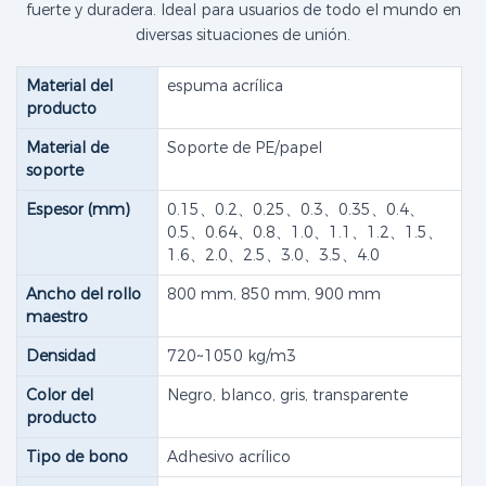
fuerte y duradera. Ideal para usuarios de todo el mundo en
diversas situaciones de unión.
Material del
espuma acrílica
producto
Material de
Soporte de PE/papel
soporte
Espesor (mm)
0.15、0.2、0.25、0.3、0.35、0.4、
0.5、0.64、0.8、1.0、1.1、1.2、1.5、
1.6、2.0、2.5、3.0、3.5、4.0
Ancho del rollo
800 mm, 850 mm, 900 mm
maestro
Densidad
720~1050 kg/m3
Color del
Negro, blanco, gris, transparente
producto
Tipo de bono
Adhesivo acrílico