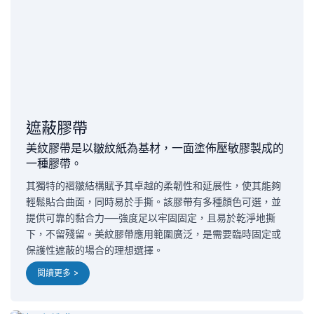
遮蔽膠帶
美紋膠帶是以皺紋紙為基材，一面塗佈壓敏膠製成的
一種膠帶。
其獨特的褶皺結構賦予其卓越的柔韌性和延展性，使其能夠
輕鬆貼合曲面，同時易於手撕。該膠帶有多種顏色可選，並
提供可靠的黏合力——強度足以牢固固定，且易於乾淨地撕
下，不留殘留。美紋膠帶應用範圍廣泛，是需要臨時固定或
保護性遮蔽的場合的理想選擇。
閱讀更多 >