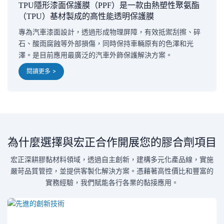
TPU隱形漆面保護膜（PPF）是一款由熱塑性聚氨酯
（TPU）基材製成的高性能透明保護膜
專為汽車漆面設計，透過形成物理屏障，有效抵禦刮擦、碎
石、酸雨腐蝕等外部損傷，同時保持車輛原有的色澤和光
澤。是目前應用最廣泛的汽車外飾保護解決方案。
閱讀更多 >
為什麼選擇與宏正合作開展您的膠合劑項目
宏正深耕膠黏材料領域，透過自主創新，建構多元化產品線，實施
嚴苛品質管控，並提供客製化解決方案。憑藉著高性價比和豐富的
實務經驗，我們賦能各行各業的黏接應用。