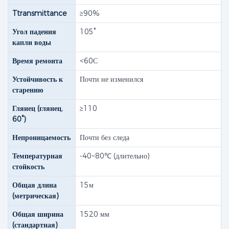
Ttransmittance
≥90%
Угол падения
105°
капли воды
Время ремонта
<60С
Устойчивость к
Почти не изменился
старению
Глянец (глянец,
≥110
60°)
Непроницаемость
Почти без следа
Температурная
-40~80℃ (длительно)
стойкость
Общая длина
15м
(метрическая)
Общая ширина
1520 мм
(стандартная)