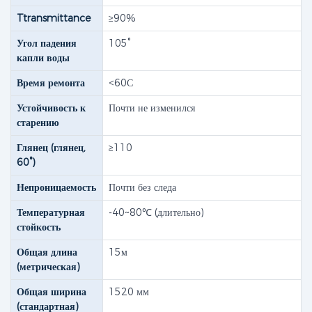
Ttransmittance
≥90%
Угол падения
105°
капли воды
Время ремонта
<60С
Устойчивость к
Почти не изменился
старению
Глянец (глянец,
≥110
60°)
Непроницаемость
Почти без следа
Температурная
-40~80℃ (длительно)
стойкость
Общая длина
15м
(метрическая)
Общая ширина
1520 мм
(стандартная)