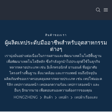
สินค้าของเรา
ผู้ผลิตเทประดับมืออาชีพสำหรับอุตสาหกรรม
ต่างๆ
เรามุ่งมั่นอย่างต่อเนื่องในการผสานและพัฒนาเทคโนโลยีพื้นฐาน
เพื่อพัฒนาเทคโนโลยีหลัก ซึ่งกำลังถูกนำไปประยุกต์ใช้ในธุรกิจ
หลากหลายประเภท เช่น อิเล็กทรอนิกส์ ยานยนต์ ที่อยู่อาศัย
โครงสร้างพื้นฐาน สิ่งแวดล้อม และการแพทย์ จนถึงปัจจุบัน
ผลิตภัณฑ์ของเราครอบคลุมหลากหลายประเภท เช่น เทปโฟมอะค
ริลิก เทปกาวสองหน้า เทปลอกความร้อน เทปกาวสองหน้า และ
อื่นๆ อีกมากมาย เพื่อตอบสนองความต้องการของคุณ
HONGZHENG
สินค้า
เทปผ้า
เทปผ้าเรืองแสง