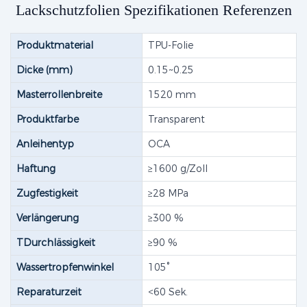
Lackschutzfolien Spezifikationen Referenzen
Produktmaterial
TPU-Folie
Dicke (mm)
0.15~0.25
Masterrollenbreite
1520 mm
Produktfarbe
Transparent
Anleihentyp
OCA
Haftung
≥1600 g/Zoll
Zugfestigkeit
≥28 MPa
Verlängerung
≥300 %
TDurchlässigkeit
≥90 %
Wassertropfenwinkel
105°
Reparaturzeit
<60 Sek.