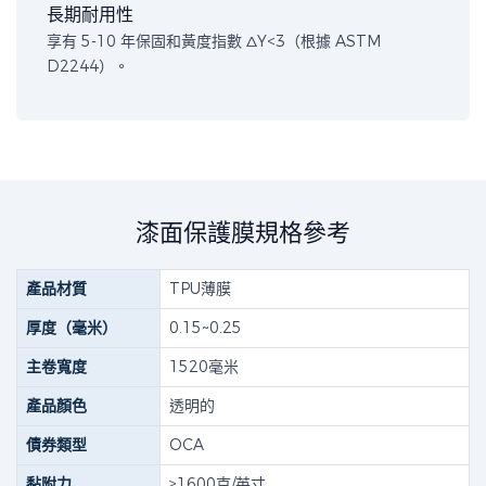
長期耐用性
享有 5-10 年保固和黃度指數 ΔY<3（根據 ASTM
D2244）。
漆面保護膜規格參考
產品材質
TPU薄膜
厚度（毫米）
0.15~0.25
主卷寬度
1520毫米
產品顏色
透明的
債券類型
OCA
黏附力
≥1600克/英寸