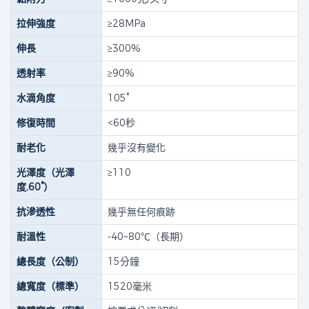
拉伸強度
≥28MPa
伸長
≥300%
透射率
≥90%
水滴角度
105°
修復時間
<60秒
耐老化
幾乎沒有變化
光澤度（光澤
≥110
度,60°）
抗滲透性
幾乎無任何痕跡
耐溫性
-40~80℃（長期）
總長度（公制）
15分鐘
總寬度（標準）
1520毫米