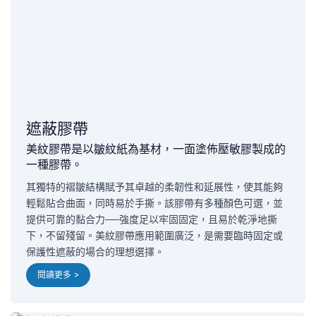
遮蔽膠帶
美紋膠帶是以皺紋紙為基材，一面塗佈壓敏膠製成的
一種膠帶。
其獨特的褶皺結構賦予其卓越的柔韌性和延展性，使其能夠
輕鬆貼合曲面，同時易於手撕。該膠帶有多種顏色可選，並
提供可靠的黏合力——強度足以牢固固定，且易於乾淨地撕
下，不留殘留。美紋膠帶應用範圍廣泛，是需要臨時固定或
保護性遮蔽的場合的理想選擇。
閱讀更多 >