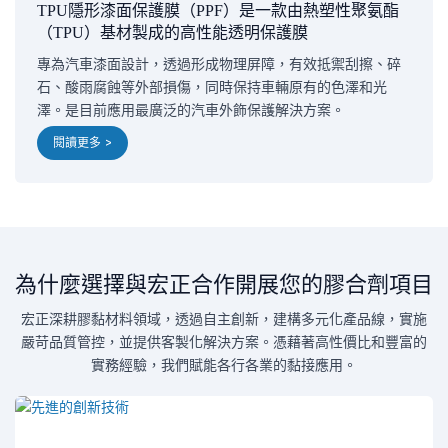
TPU隱形漆面保護膜（PPF）是一款由熱塑性聚氨酯
（TPU）基材製成的高性能透明保護膜
專為汽車漆面設計，透過形成物理屏障，有效抵禦刮擦、碎
石、酸雨腐蝕等外部損傷，同時保持車輛原有的色澤和光
澤。是目前應用最廣泛的汽車外飾保護解決方案。
閱讀更多 >
為什麼選擇與宏正合作開展您的膠合劑項目
宏正深耕膠黏材料領域，透過自主創新，建構多元化產品線，實施
嚴苛品質管控，並提供客製化解決方案。憑藉著高性價比和豐富的
實務經驗，我們賦能各行各業的黏接應用。