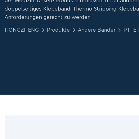
der Medizin. Unsere Produkte umfassen unter ander
doppelseitiges Klebeband, Thermo-Stripping-Klebeb
Anforderungen gerecht zu werden.
HONGZHENG
Produkte
Andere Bänder
PTFE-