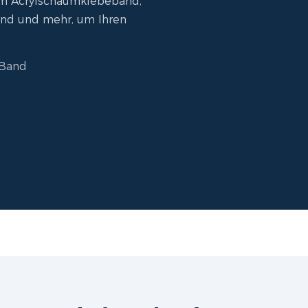
em Acrylschaumklebeband,
and und mehr, um Ihren
Band