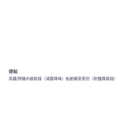
運輸
高鐵/飛機內裝黏接（減震降噪）船舶艙室密封（耐鹽霧腐蝕）