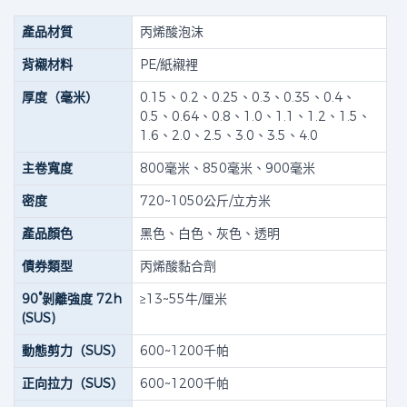
產品材質
丙烯酸泡沫
背襯材料
PE/紙襯裡
厚度（毫米）
0.15、0.2、0.25、0.3、0.35、0.4、
0.5、0.64、0.8、1.0、1.1、1.2、1.5、
1.6、2.0、2.5、3.0、3.5、4.0
主卷寬度
800毫米、850毫米、900毫米
密度
720~1050公斤/立方米
產品顏色
黑色、白色、灰色、透明
債券類型
丙烯酸黏合劑
90°剝離強度 72h
≥13~55牛/厘米
(SUS)
動態剪力（SUS）
600~1200千帕
正向拉力（SUS）
600~1200千帕