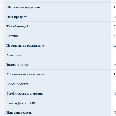
Ширина мастер-рулона
1
Цвет продукта
П
Тип облигаций
O
Адгезия
≥
Прочность на растяжение
≥
Удлинение
≥
Ttransmittance
≥
Угол падения капли воды
1
Время ремонта
<
Устойчивость к старению
П
Глянец (глянец, 60°)
≥
Непроницаемость
П