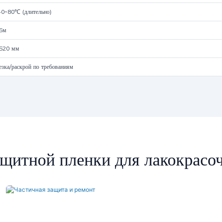
40~80℃ (длительно)
5м
520 мм
езка/раскрой по требованиям
щитной пленки для лакокрасо