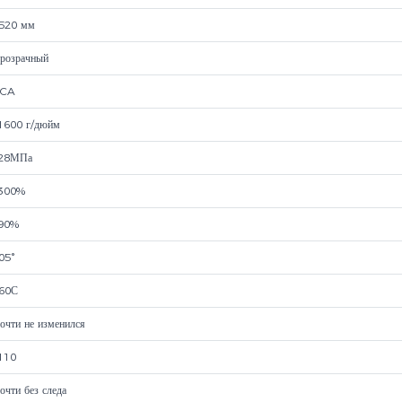
520 мм
розрачный
CA
1600 г/дюйм
28МПа
300%
90%
05°
60С
очти не изменился
110
очти без следа