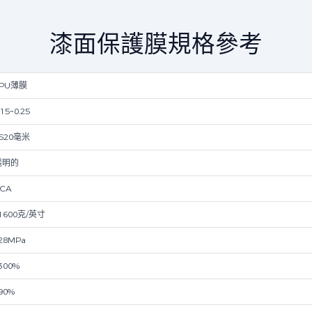
漆面保護膜規格參考
TPU薄膜
.15~0.25
520毫米
透明的
CA
1600克/英寸
28MPa
300%
90%