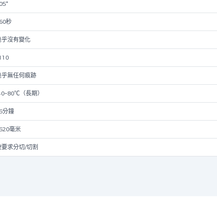
05°
60秒
幾乎沒有變化
110
幾乎無任何痕跡
40~80℃（長期）
15分鐘
520毫米
按要求分切/切割