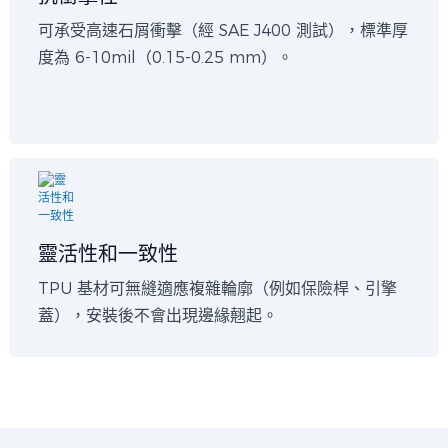
可承受高速石屑衝擊（經 SAE J400 測試），標準厚
度為 6-10mil（0.15-0.25 mm）。
靈活性和一致性
TPU 基材可無縫適應複雜輪廓（例如保險桿、引擎
蓋），安裝後不會出現邊緣翹起。