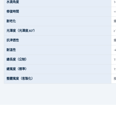
水滴角度
1
修復時間
<
耐老化
光澤度（光澤度,60°）
≥
抗滲透性
耐溫性
-
總長度（公制）
總寬度（標準）
1
整體寬度（客製化）