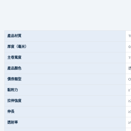
產品材質
厚度（毫米）
0
主卷寬度
1
產品顏色
債券類型
O
黏附力
≥
拉伸強度
≥
伸長
≥
透射率
≥