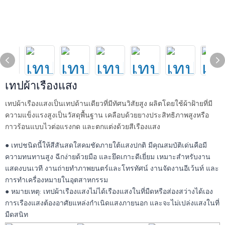
เทปผ้าเรืองแสง
เทปผ้าเรืองแสงเป็นเทปด้านเดียวที่มีทัศนวิสัยสูง ผลิตโดยใช้ผ้าฝ้ายที่มี
ความแข็งแรงสูงเป็นวัสดุพื้นฐาน เคลือบด้วยยางประสิทธิภาพสูงหรือ
กาวร้อนแบบไวต่อแรงกด และตกแต่งด้วยสีเรืองแสง
● เทปชนิดนี้ให้สีสันสดใสคมชัดภายใต้แสงปกติ มีคุณสมบัติเด่นคือมี
ความทนทานสูง ฉีกง่ายด้วยมือ และยึดเกาะดีเยี่ยม เหมาะสำหรับงาน
แสดงบนเวที งานถ่ายทำภาพยนตร์และโทรทัศน์ งานจัดงานอีเว้นท์ และ
การทำเครื่องหมายในอุตสาหกรรม
● หมายเหตุ: เทปผ้าเรืองแสงไม่ได้เรืองแสงในที่มืดหรือส่องสว่างได้เอง
การเรืองแสงต้องอาศัยแหล่งกำเนิดแสงภายนอก และจะไม่เปล่งแสงในที่
มืดสนิท