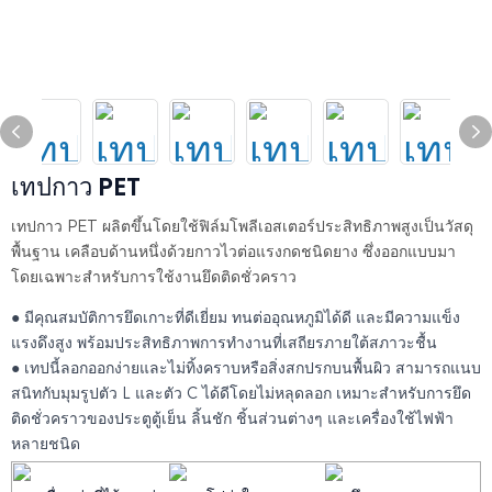
เทปกาว PET
เทปกาว PET ผลิตขึ้นโดยใช้ฟิล์มโพลีเอสเตอร์ประสิทธิภาพสูงเป็นวัสดุ
พื้นฐาน เคลือบด้านหนึ่งด้วยกาวไวต่อแรงกดชนิดยาง ซึ่งออกแบบมา
โดยเฉพาะสำหรับการใช้งานยึดติดชั่วคราว
● มีคุณสมบัติการยึดเกาะที่ดีเยี่ยม ทนต่ออุณหภูมิได้ดี และมีความแข็ง
แรงดึงสูง พร้อมประสิทธิภาพการทำงานที่เสถียรภายใต้สภาวะชื้น
● เทปนี้ลอกออกง่ายและไม่ทิ้งคราบหรือสิ่งสกปรกบนพื้นผิว สามารถแนบ
สนิทกับมุมรูปตัว L และตัว C ได้ดีโดยไม่หลุดลอก เหมาะสำหรับการยึด
ติดชั่วคราวของประตูตู้เย็น ลิ้นชัก ชิ้นส่วนต่างๆ และเครื่องใช้ไฟฟ้า
หลายชนิด