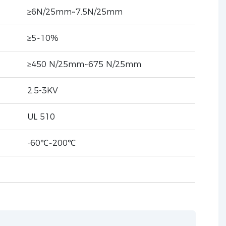
≥6N/25mm~7.5N/25mm
≥5~10%
≥450 N/25mm~675 N/25mm
2.5-3KV
UL 510
-60℃~200℃