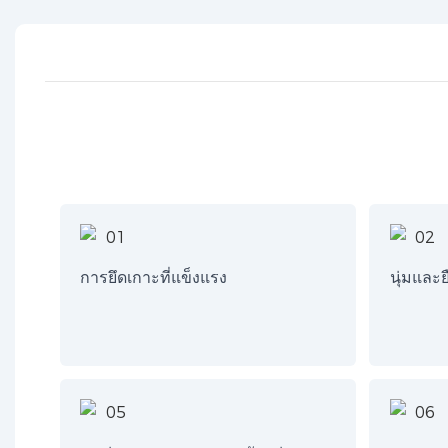
การยึดเกาะที่แข็งแรง
นุ่มและย