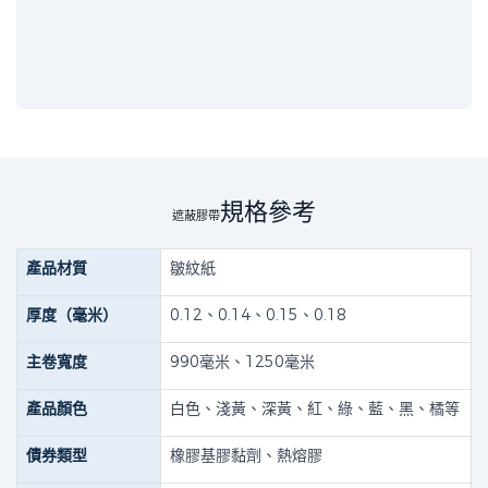
規格參考
遮蔽膠帶
產品材質
皺紋紙
厚度（毫米）
0.12、0.14、0.15、0.18
主卷寬度
990毫米、1250毫米
產品顏色
白色、淺黃、深黃、紅、綠、藍、黑、橘等
債券類型
橡膠基膠黏劑、熱熔膠