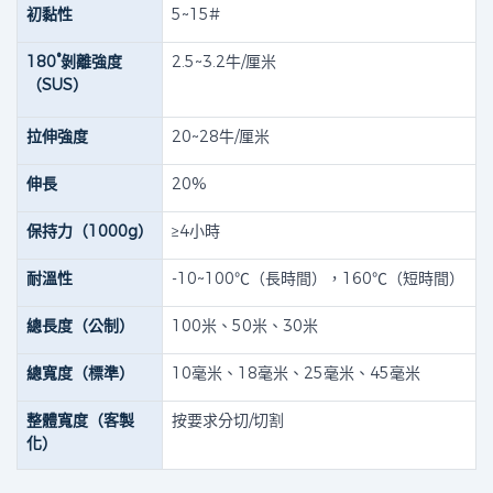
初黏性
5~15#
180°剝離強度
2.5~3.2牛/厘米
（SUS）
拉伸強度
20~28牛/厘米
伸長
20%
保持力（1000g）
≥4小時
耐溫性
-10~100℃（長時間），160℃（短時間）
總長度（公制）
100米、50米、30米
總寬度（標準）
10毫米、18毫米、25毫米、45毫米
整體寬度（客製
按要求分切/切割
化）