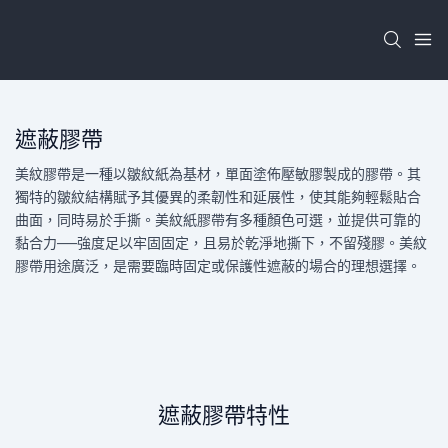
遮蔽膠帶
美紋膠帶是一種以皺紋紙為基材，單面塗佈壓敏膠製成的膠帶。其
獨特的皺紋結構賦予其優異的柔韌性和延展性，使其能夠輕鬆貼合
曲面，同時易於手撕。美紋紙膠帶有多種顏色可選，並提供可靠的
黏合力——強度足以牢固固定，且易於乾淨地撕下，不留殘膠。美紋
膠帶用途廣泛，是需要臨時固定或保護性遮蔽的場合的理想選擇。
遮蔽膠帶特性