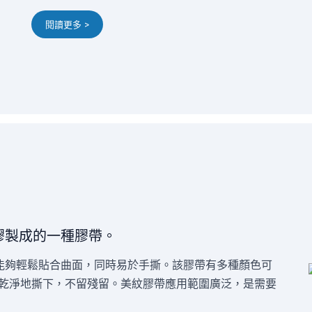
閱讀更多 >
膠製成的一種膠帶。
能夠輕鬆貼合曲面，同時易於手撕。該膠帶有多種顏色可
於乾淨地撕下，不留殘留。美紋膠帶應用範圍廣泛，是需要