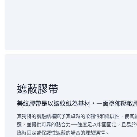
遮蔽膠帶
美紋膠帶是以皺紋紙為基材，一面塗佈壓敏
其獨特的褶皺結構賦予其卓越的柔韌性和延展性，使其
選，並提供可靠的黏合力——強度足以牢固固定，且易
臨時固定或保護性遮蔽的場合的理想選擇。