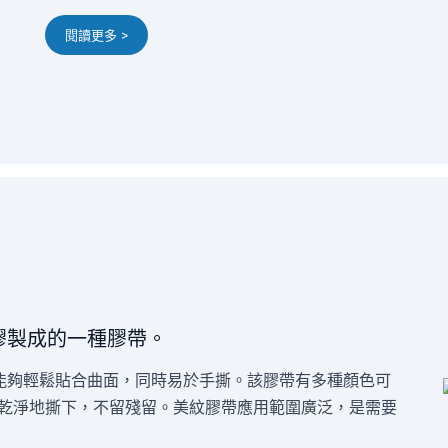
閱讀更多 >
膠製成的一種膠帶。
能夠輕鬆貼合曲面，同時易於手撕。該膠帶有多種顏色可
於乾淨地撕下，不留殘留。美紋膠帶應用範圍廣泛，是需要