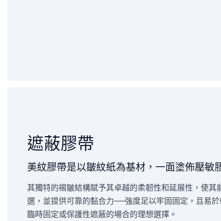
遮蔽膠帶
美紋膠帶是以皺紋紙為基材，一面塗佈壓敏
其獨特的褶皺結構賦予其卓越的柔韌性和延展性，使其
選，並提供可靠的黏合力——強度足以牢固固定，且易
臨時固定或保護性遮蔽的場合的理想選擇。