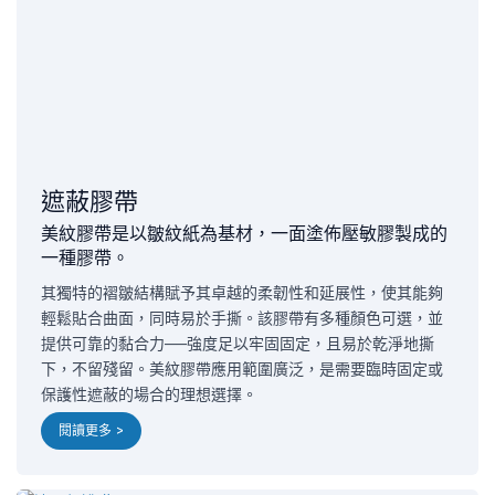
遮蔽膠帶
美紋膠帶是以皺紋紙為基材，一面塗佈壓敏膠製成的
一種膠帶。
其獨特的褶皺結構賦予其卓越的柔韌性和延展性，使其能夠
輕鬆貼合曲面，同時易於手撕。該膠帶有多種顏色可選，並
提供可靠的黏合力——強度足以牢固固定，且易於乾淨地撕
下，不留殘留。美紋膠帶應用範圍廣泛，是需要臨時固定或
保護性遮蔽的場合的理想選擇。
閱讀更多 >