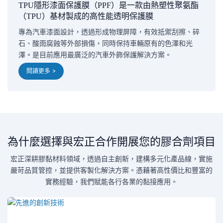
TPU隱形漆面保護膜（PPF）是一款由熱塑性聚氨酯
（TPU）基材製成的高性能透明保護膜
專為汽車漆面設計，透過形成物理屏障，有效抵禦刮擦、碎
石、酸雨腐蝕等外部損傷，同時保持車輛原有的色澤和光
澤。是目前應用最廣泛的汽車外飾保護解決方案。
閱讀更多 >
為什麼選擇與宏正合作開展您的膠合劑項目
宏正深耕膠黏材料領域，透過自主創新，建構多元化產品線，實施
嚴苛品質管控，並提供客製化解決方案。憑藉著高性價比和豐富的
實務經驗，我們賦能各行各業的黏接應用。