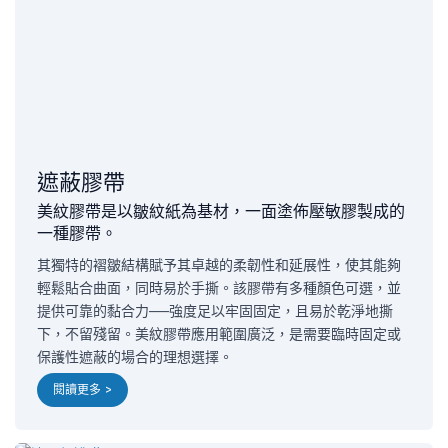
遮蔽膠帶
美紋膠帶是以皺紋紙為基材，一面塗佈壓敏膠製成的
一種膠帶。
其獨特的褶皺結構賦予其卓越的柔韌性和延展性，使其能夠
輕鬆貼合曲面，同時易於手撕。該膠帶有多種顏色可選，並
提供可靠的黏合力——強度足以牢固固定，且易於乾淨地撕
下，不留殘留。美紋膠帶應用範圍廣泛，是需要臨時固定或
保護性遮蔽的場合的理想選擇。
閱讀更多 >