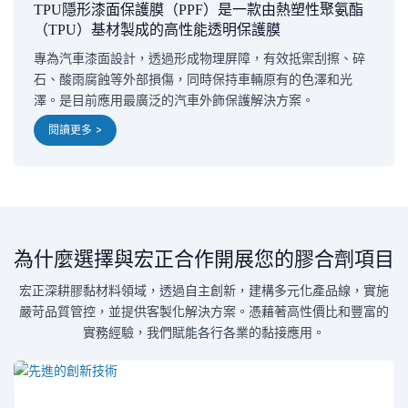
TPU隱形漆面保護膜（PPF）是一款由熱塑性聚氨酯
（TPU）基材製成的高性能透明保護膜
專為汽車漆面設計，透過形成物理屏障，有效抵禦刮擦、碎
石、酸雨腐蝕等外部損傷，同時保持車輛原有的色澤和光
澤。是目前應用最廣泛的汽車外飾保護解決方案。
閱讀更多 >
為什麼選擇與宏正合作開展您的膠合劑項目
宏正深耕膠黏材料領域，透過自主創新，建構多元化產品線，實施
嚴苛品質管控，並提供客製化解決方案。憑藉著高性價比和豐富的
實務經驗，我們賦能各行各業的黏接應用。