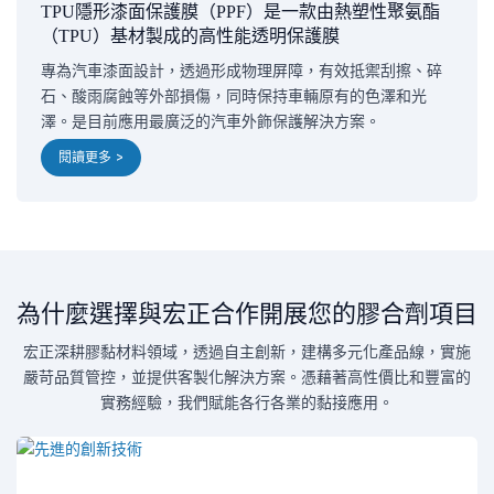
TPU隱形漆面保護膜（PPF）是一款由熱塑性聚氨酯
（TPU）基材製成的高性能透明保護膜
專為汽車漆面設計，透過形成物理屏障，有效抵禦刮擦、碎
石、酸雨腐蝕等外部損傷，同時保持車輛原有的色澤和光
澤。是目前應用最廣泛的汽車外飾保護解決方案。
閱讀更多 >
為什麼選擇與宏正合作開展您的膠合劑項目
宏正深耕膠黏材料領域，透過自主創新，建構多元化產品線，實施
嚴苛品質管控，並提供客製化解決方案。憑藉著高性價比和豐富的
實務經驗，我們賦能各行各業的黏接應用。