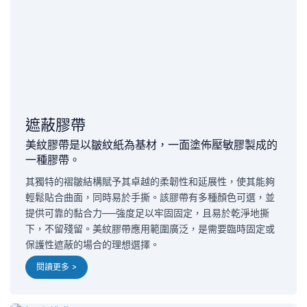
遮蔽膠帶
美紋膠帶是以皺紋紙為基材，一面塗佈壓敏膠製成的
一種膠帶。
其獨特的褶皺結構賦予其卓越的柔韌性和延展性，使其能夠
輕鬆貼合曲面，同時易於手撕。該膠帶有多種顏色可選，並
提供可靠的黏合力——強度足以牢固固定，且易於乾淨地撕
下，不留殘留。美紋膠帶應用範圍廣泛，是需要臨時固定或
保護性遮蔽的場合的理想選擇。
閱讀更多 >