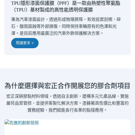
TPU隱形漆面保護膜（PPF）是一款由熱塑性聚氨酯
（TPU）基材製成的高性能透明保護膜
專為汽車漆面設計，透過形成物理屏障，有效抵禦刮擦、碎
石、酸雨腐蝕等外部損傷，同時保持車輛原有的色澤和光
澤。是目前應用最廣泛的汽車外飾保護解決方案。
閱讀更多 >
為什麼選擇與宏正合作開展您的膠合劑項目
宏正深耕膠黏材料領域，透過自主創新，建構多元化產品線，實施
嚴苛品質管控，並提供客製化解決方案。憑藉著高性價比和豐富的
實務經驗，我們賦能各行各業的黏接應用。