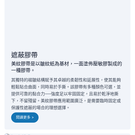
遮蔽膠帶
美紋膠帶是以皺紋紙為基材，一面塗佈壓敏膠製成的
一種膠帶。
其獨特的褶皺結構賦予其卓越的柔韌性和延展性，使其能夠
輕鬆貼合曲面，同時易於手撕。該膠帶有多種顏色可選，並
提供可靠的黏合力——強度足以牢固固定，且易於乾淨地撕
下，不留殘留。美紋膠帶應用範圍廣泛，是需要臨時固定或
保護性遮蔽的場合的理想選擇。
閱讀更多 >