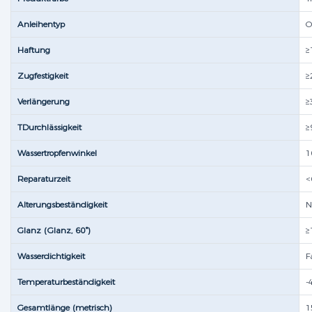
Anleihentyp
O
Haftung
≥
Zugfestigkeit
≥
Verlängerung
≥
TDurchlässigkeit
≥
Wassertropfenwinkel
1
Reparaturzeit
<
Alterungsbeständigkeit
N
Glanz (Glanz, 60°)
≥
Wasserdichtigkeit
F
Temperaturbeständigkeit
-
Gesamtlänge (metrisch)
1