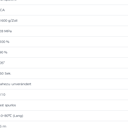
CA
1600 g/Zoll
28 MPa
300 %
90 %
05°
60 Sek.
ahezu unverändert
110
ast spurlos
40~80℃ (Lang)
5 m