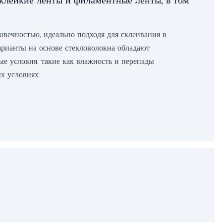
клейкие ленты и филаментные ленты, в том
вечностью, идеально подходя для склеивания в
арианты на основе стекловолокна обладают
е условия, такие как влажность и перепады
х условиях.