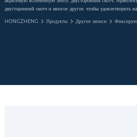
акриловую вспененную ленту, двусторонний скотч, термолент
двусторонний скотч и многое другое, чтобы удовлетворить в
HONGZHENG
Продукты
Другие записи
Фиксирую