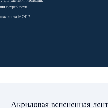
у для удаления изоляции,
аши потребности.
щая лента MOPP
Акриловая вспененная лен