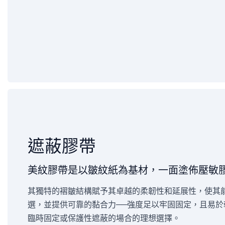
遮蔽膠帶
美紋膠帶是以皺紋紙為基材，一面塗佈壓敏
其獨特的褶皺結構賦予其卓越的柔韌性和延展性，使其
選，並提供可靠的黏合力——強度足以牢固固定，且易
臨時固定或保護性遮蔽的場合的理想選擇。