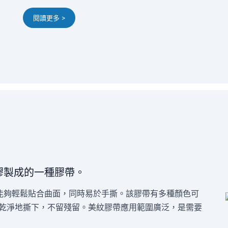
閱讀更多 >
膠製成的一種膠帶。
能夠輕鬆貼合曲面，同時易於手撕。該膠帶有多種顏色可
於乾淨地撕下，不留殘留。美紋膠帶應用範圍廣泛，是需要