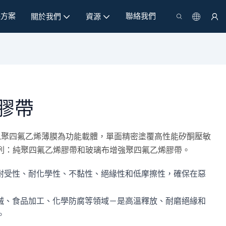
決方案
聯絡我們
關於我們
資源
膠帶
帶以聚四氟乙烯薄膜為功能載體，單面精密塗覆高性能矽酮壓敏
列：純聚四氟乙烯膠帶和玻璃布增強聚四氟乙烯膠帶。
溫耐受性、耐化學性、不黏性、絕緣性和低摩擦性，確保在惡
機械、食品加工、化學防腐等領域－是高溫釋放、耐磨絕緣和
。