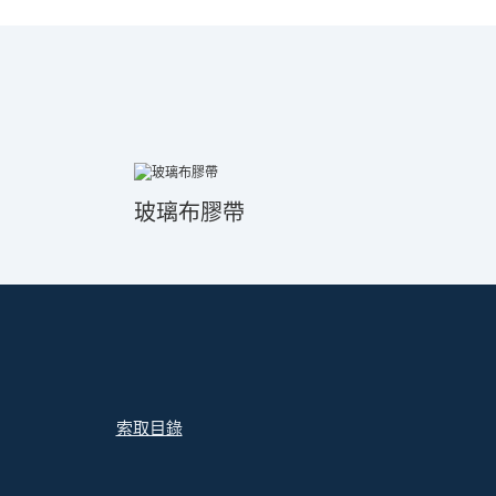
玻璃布膠帶
索取目錄