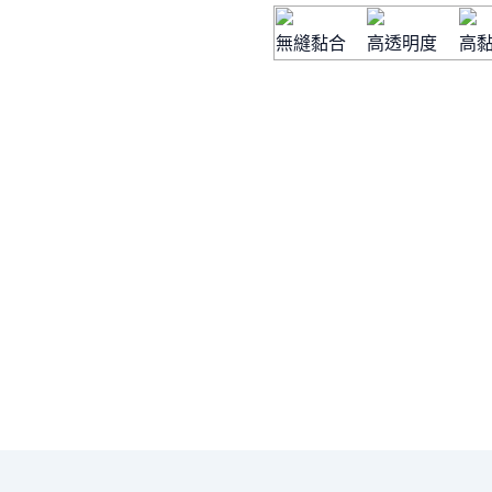
無縫黏合
高透明度
高