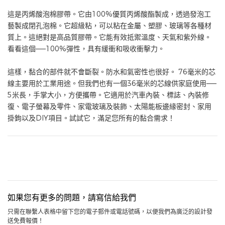
這是丙烯酸泡棉膠帶。它由100%優質丙烯酸酯製成，透過發泡工
藝製成閉孔泡棉。它超級粘，可以粘在金屬、塑膠、玻璃等各種材
質上。這絕對是高品質膠帶。它能有效抵禦溫度、天氣和紫外線。
看看這個——100%彈性，具有緩衝和吸收衝擊力。
這樣，黏合的部件就不會斷裂。防水和氣密性也很好。 76毫米的芯
線主要用於工業用途。但我們也有一個36毫米的芯線供家庭使用——
5米長，手掌大小，方便攜帶。它適用於汽車內裝、標誌、內裝修
復、電子螢幕及零件、家電玻璃及裝飾、太陽能板邊緣密封、家用
掛鉤以及DIY項目。試試它，滿足您所有的黏合需求！
如果您有更多的問題，請寫信給我們
只需在聯繫人表格中留下您的電子郵件或電話號碼，以便我們為廣泛的設計發
送免費報價！