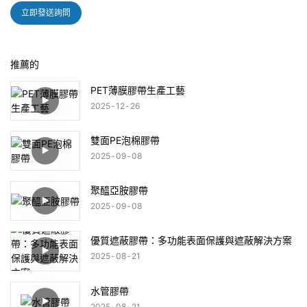
立即發送詢問
推薦的
PET薄膜膠帶生產工藝
2025
12
26
雙面PE泡棉膠帶
2025
09
08
聚醯亞胺膠帶
2025
09
08
優質遮蔽膠帶：多功能表面保護與遮蔽解決方案
2025
08
21
水管膠帶
2025
08
21