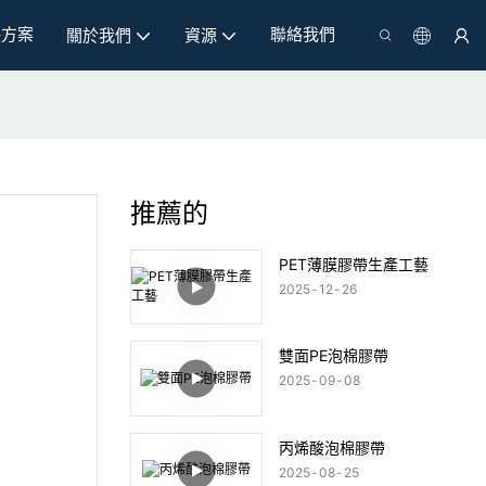
決方案
聯絡我們
關於我們
資源
推薦的
PET薄膜膠帶生產工藝
2025
12
26
雙面PE泡棉膠帶
2025
09
08
丙烯酸泡棉膠帶
2025
08
25