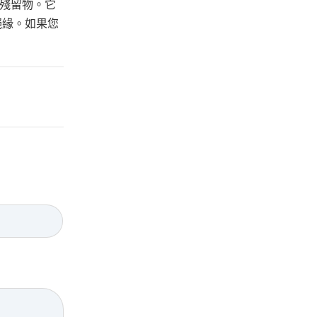
殘留物。它
絕緣。如果您