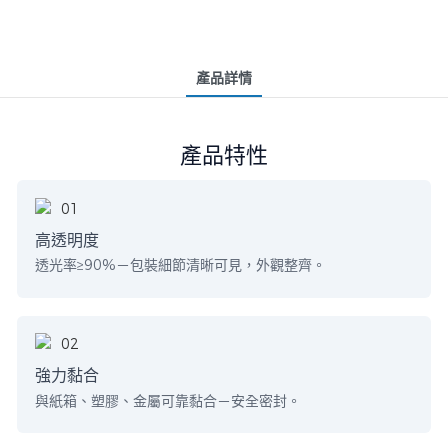
產品詳情
產品特性
高透明度
透光率≥90%－包裝細節清晰可見，外觀整齊。
強力黏合
與紙箱、塑膠、金屬可靠黏合－安全密封。